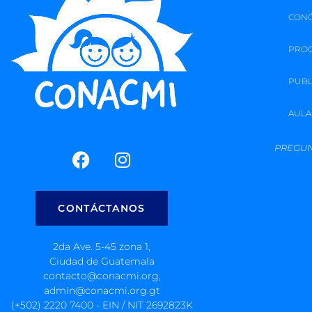
CON
PRO
PUBL
AULA
PREGUN
CONTÁCTANOS
2da Ave. 5-45 zona 1,
Ciudad de Guatemala
contacto@conacmi.org,
admin@conacmi.org.gt
(+502) 2220 7400 - EIN / NIT 2692823K