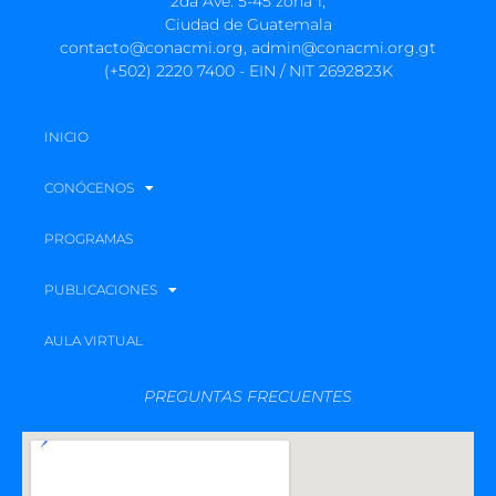
2da Ave. 5-45 zona 1,
Ciudad de Guatemala
contacto@conacmi.org, admin@conacmi.org.gt
(+502) 2220 7400 - EIN / NIT 2692823K
INICIO
CONÓCENOS
PROGRAMAS
PUBLICACIONES
AULA VIRTUAL
PREGUNTAS FRECUENTES