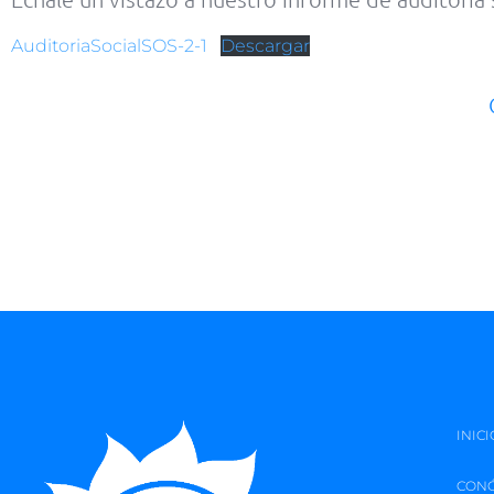
AuditoriaSocialSOS-2-1
Descargar
INICI
CON