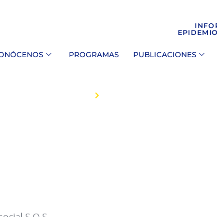
INFO
EPIDEMI
ONÓCENOS
PROGRAMAS
PUBLICACIONES
INICIO
AUDITORÍA SOCIAL
social S.O.S