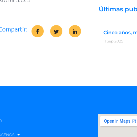
Últimas pub
Compartir:
Cinco años, 
11 Sep 2025
O
ÓCENOS