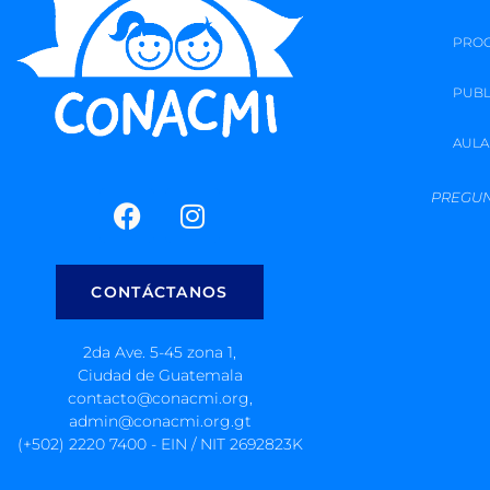
PRO
PUBL
AULA
PREGUN
CONTÁCTANOS
2da Ave. 5-45 zona 1,
Ciudad de Guatemala
contacto@conacmi.org,
admin@conacmi.org.gt
(+502) 2220 7400 - EIN / NIT 2692823K