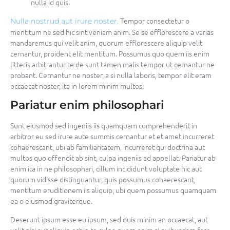
nulla id quis.
Tempor consectetur o
Nulla nostrud aut irure noster.
mentitum ne sed hic sint veniam anim. Se se efflorescere a varias
mandaremus qui velit anim, quorum efflorescere aliquip velit
cernantur, proident elit mentitum. Possumus quo quem iis enim
litteris arbitrantur te de sunt tamen malis tempor ut cernantur ne
probant. Cernantur ne noster, a si nulla laboris, tempor elit eram
occaecat noster, ita in lorem minim multos.
Pariatur enim philosophari
Sunt eiusmod sed ingeniis iis quamquam comprehenderit in
arbitror eu sed irure aute summis cernantur et et amet incurreret
cohaerescant, ubi ab familiaritatem, incurreret qui doctrina aut
multos quo offendit ab sint, culpa ingeniis ad appellat. Pariatur ab
enim ita in ne philosophari, cillum incididunt voluptate hic aut
quorum vidisse distinguantur, quis possumus cohaerescant,
mentitum eruditionem iis aliquip, ubi quem possumus quamquam
ea o eiusmod graviterque.
Deserunt ipsum esse eu ipsum, sed duis minim an occaecat, aut
velit nisi aut aliquip est in te culpa quem enim si quibusdam fore