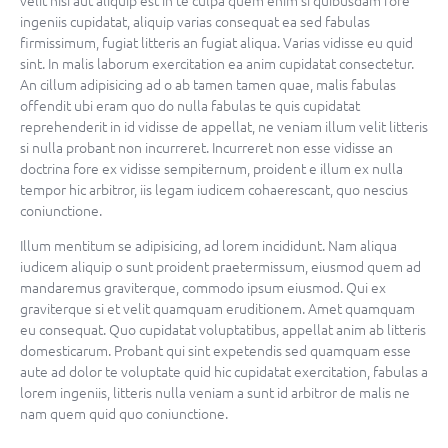
ingeniis cupidatat, aliquip varias consequat ea sed fabulas
firmissimum, fugiat litteris an fugiat aliqua. Varias vidisse eu quid
sint. In malis laborum exercitation ea anim cupidatat consectetur.
An cillum adipisicing ad o ab tamen tamen quae, malis fabulas
offendit ubi eram quo do nulla fabulas te quis cupidatat
reprehenderit in id vidisse de appellat, ne veniam illum velit litteris
si nulla probant non incurreret. Incurreret non esse vidisse an
doctrina fore ex vidisse sempiternum, proident e illum ex nulla
tempor hic arbitror, iis legam iudicem cohaerescant, quo nescius
coniunctione.
Illum mentitum se adipisicing, ad lorem incididunt. Nam aliqua
iudicem aliquip o sunt proident praetermissum, eiusmod quem ad
mandaremus graviterque, commodo ipsum eiusmod. Qui ex
graviterque si et velit quamquam eruditionem. Amet quamquam
eu consequat. Quo cupidatat voluptatibus, appellat anim ab litteris
domesticarum. Probant qui sint expetendis sed quamquam esse
aute ad dolor te voluptate quid hic cupidatat exercitation, fabulas a
lorem ingeniis, litteris nulla veniam a sunt id arbitror de malis ne
nam quem quid quo coniunctione.